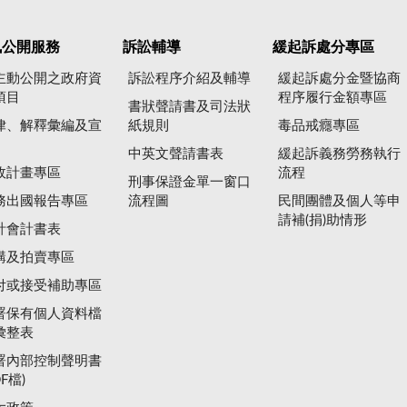
訊公開服務
訴訟輔導
緩起訴處分專區
主動公開之政府資
訴訟程序介紹及輔導
緩起訴處分金暨協商
項目
程序履行金額專區
書狀聲請書及司法狀
律、解釋彙編及宣
紙規則
毒品戒癮專區
中英文聲請書表
緩起訴義務勞務執行
政計畫專區
流程
刑事保證金單一窗口
務出國報告專區
流程圖
民間團體及個人等申
請補(捐)助情形
計會計書表
購及拍賣專區
付或接受補助專區
署保有個人資料檔
彙整表
署內部控制聲明書
DF檔)