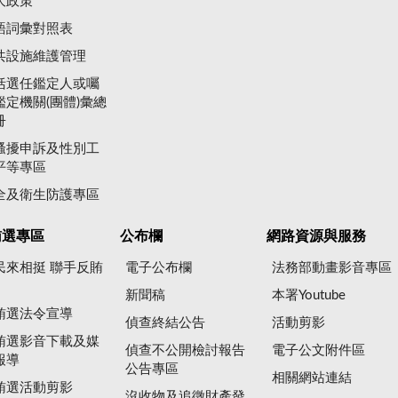
大政策
語詞彙對照表
共設施維護管理
括選任鑑定人或囑
鑑定機關(團體)彙總
冊
騷擾申訴及性別工
平等專區
全及衛生防護專區
賄選專區
公布欄
網路資源與服務
民來相挺 聯手反賄
電子公布欄
法務部動畫影音專區
新聞稿
本署Youtube
賄選法令宣導
偵查終結公告
活動剪影
賄選影音下載及媒
偵查不公開檢討報告
電子公文附件區
報導
公告專區
相關網站連結
賄選活動剪影
沒收物及追徵財產發