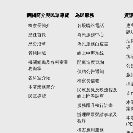
機關簡介與民眾導覽
為民服務
資
檢察長簡介
各股聯絡電話
應
訊
歷任首長
為民服務中心
法
歷史沿革
為民服務白皮書
導
管轄區域
線上申辦系統
施
機關組織及各科室業
開庭進度查詢
公
務職掌
偵結公告通知
歲
各科室介紹
檢察長信箱
採
本署業務簡介
民眾意見反映流程及
支
民眾導覽
線上問卷調查
本
服務躍升執行計畫
案
辦理民眾聲請事項及
本
程序
(P
檔案應用服務