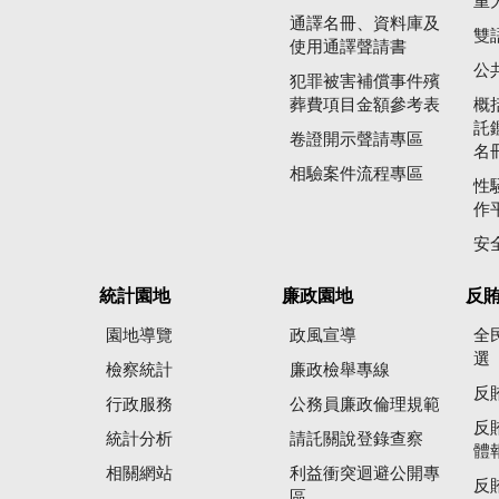
重
通譯名冊、資料庫及
雙
使用通譯聲請書
公
犯罪被害補償事件殯
葬費項目金額參考表
概
託
卷證開示聲請專區
名
相驗案件流程專區
性
作
安
統計園地
廉政園地
反
園地導覽
政風宣導
全
選
檢察統計
廉政檢舉專線
反
行政服務
公務員廉政倫理規範
反
統計分析
請託關說登錄查察
體
相關網站
利益衝突迴避公開專
反
區