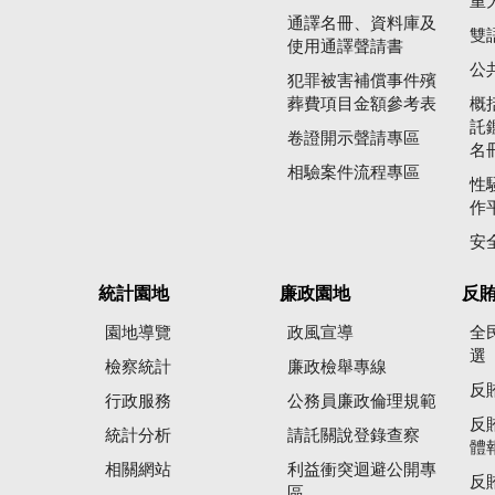
重
通譯名冊、資料庫及
雙
使用通譯聲請書
公
犯罪被害補償事件殯
葬費項目金額參考表
概
託
卷證開示聲請專區
名
相驗案件流程專區
性
作
安
統計園地
廉政園地
反
園地導覽
政風宣導
全
選
檢察統計
廉政檢舉專線
反
行政服務
公務員廉政倫理規範
反
統計分析
請託關說登錄查察
體
相關網站
利益衝突迴避公開專
反
區