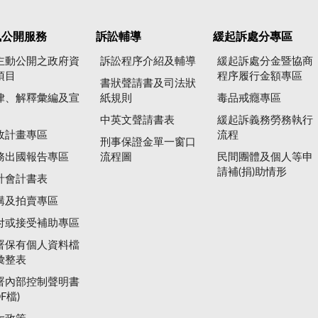
訊公開服務
訴訟輔導
緩起訴處分專區
主動公開之政府資
訴訟程序介紹及輔導
緩起訴處分金暨協商
項目
程序履行金額專區
書狀聲請書及司法狀
律、解釋彙編及宣
紙規則
毒品戒癮專區
中英文聲請書表
緩起訴義務勞務執行
政計畫專區
流程
刑事保證金單一窗口
務出國報告專區
流程圖
民間團體及個人等申
請補(捐)助情形
計會計書表
購及拍賣專區
付或接受補助專區
署保有個人資料檔
彙整表
署內部控制聲明書
DF檔)