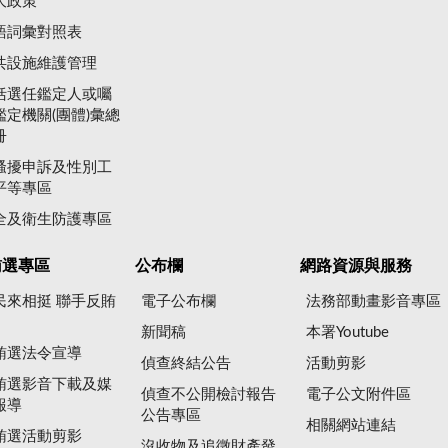
大政策
語詞彙對照表
共設施維護管理
括選任鑑定人或囑
鑑定機關(團體)彙總
冊
騷擾申訴及性別工
平等專區
全及衛生防護專區
賄選專區
公布欄
網路資源與服務
民來相挺 聯手反賄
電子公布欄
法務部動畫影音專區
新聞稿
本署Youtube
賄選法令宣導
偵查終結公告
活動剪影
賄選影音下載及媒
偵查不公開檢討報告
電子公文附件區
報導
公告專區
相關網站連結
賄選活動剪影
沒收物及追徵財產發