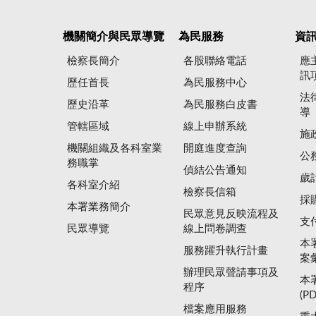
機關簡介與民眾導覽
為民服務
資
檢察長簡介
各股聯絡電話
應
訊
歷任首長
為民服務中心
法
歷史沿革
為民服務白皮書
導
管轄區域
線上申辦系統
施
機關組織及各科室業
開庭進度查詢
公
務職掌
偵結公告通知
歲
各科室介紹
檢察長信箱
採
本署業務簡介
民眾意見反映流程及
支
民眾導覽
線上問卷調查
本
服務躍升執行計畫
案
辦理民眾聲請事項及
本
程序
(P
檔案應用服務