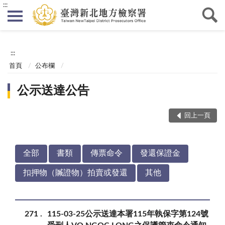
:::
:::
首頁
公布欄
公示送達公告
回上一頁
全部
書類
傳票命令
發還保證金
扣押物（贓證物）拍賣或發還
其他
271
115-03-25公示送達本署115年執保字第124號