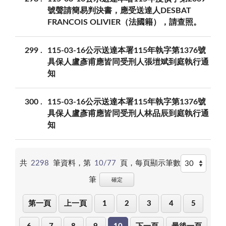
號聲請簡易判決書，應受送達人DESBAT
FRANCOIS OLIVIER（法國籍），請查照。
299
115-03-16公示送達本署115年執字第1376號
具保人盧彥甫應皆同受刑人張塏斌到庭執行通
知
300
115-03-16公示送達本署115年執字第1376號
具保人盧彥甫應皆同受刑人林品辰到庭執行通
知
共
2298
筆資料，第
10/77
頁，
每頁顯示筆數
筆
確定
第一頁
上一頁
1
2
3
4
5